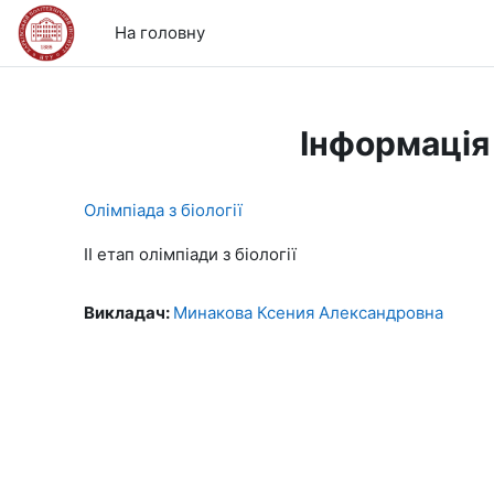
Перейти до головного вмісту
На головну
Інформація
Олімпіада з біології
ІІ етап олімпіади з біології
Викладач:
Минакова Ксения Александровна