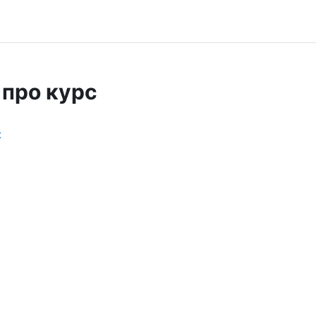
 про курс
х