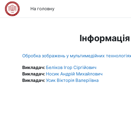
Перейти до головного вмісту
На головну
Інформація
Обробка зображень у мультимедійних технологія
Викладач:
Беліков Ігор Сіргійович
Викладач:
Носик Андрій Михайлович
Викладач:
Усик Вікторія Валеріївна