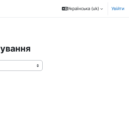
Українська ‎(uk)‎
Увійти
хування