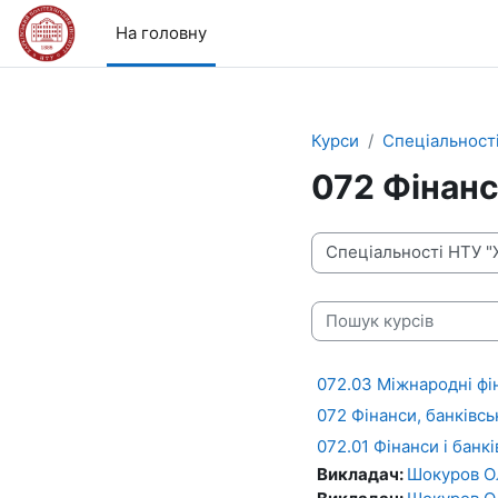
Перейти до головного вмісту
На головну
Курси
Спеціальності
072 Фінанс
Категорії курсів
Пошук курсів
072.03 Міжнародні фі
072 Фінанси, банківсь
072.01 Фінанси і банк
Викладач:
Шокуров О