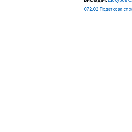
Викладач:
Шокуров О
072.02 Податкова спр