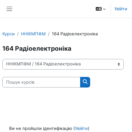
Перейти до головного вмісту
Увійти
Бокова панель
Курси
ННІКМПФМ
164 Радіоелектроніка
164 Радіоелектроніка
Категорії курсів
Пошук курсів
Пошук курсів
Ви не пройшли ідентифікацію (
Увійти
)