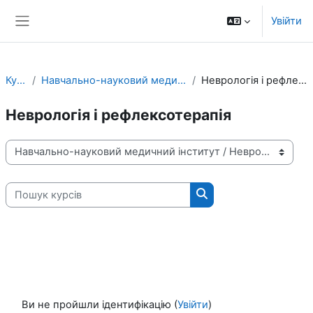
Перейти до головного вмісту
Увійти
Бокова панель
Курси
Навчально-науковий медичний інститут
Неврологія і рефлексотерапія
Неврологія і рефлексотерапія
Категорії курсів
Пошук курсів
Пошук курсів
Ви не пройшли ідентифікацію (
Увійти
)