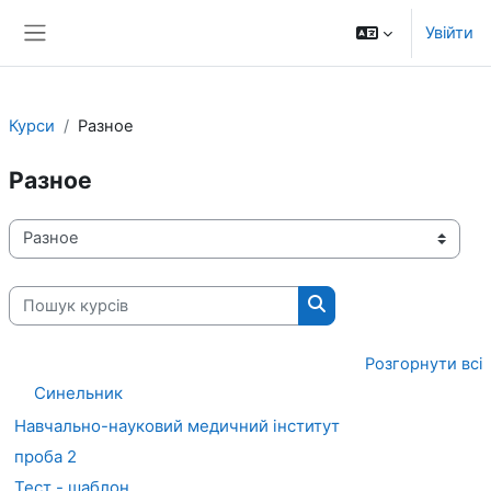
Перейти до головного вмісту
Увійти
Бокова панель
Курси
Разное
Разное
Категорії курсів
Пошук курсів
Пошук курсів
Розгорнути всі
Синельник
Навчально-науковий медичний інститут
проба 2
Тест - шаблон